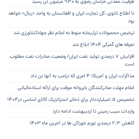
ظرفیت معدنی خراسان رضوی به ۹۳۰ میلیون تن رسید
تا اطلاع ثانوی، کل تجارت ایران و افغانستان به واحد «ریال» خواهد
بود
ترخیص محصولات تراریخته منوط به اعلام نظر جهادکشاورزی شد
تعرفه های گمرکی ۱۴۰۴ ابلاغ شد
افزایش ۷ درصدی تولید نفت ایران/ وضعیت صادرات نفت مطلوب
است
مذاکرات ایران و آمریکا؛ ۴ امری که ترامپ به آنها تن داد
اعلام مهلت صادرکنندگان باپروانه موقت برای ارائه اسنادمالیاتی
تخصیص ۱.۵میلیارددلار برای ذخایر استراتژیک کالای اساسی در۱۴۰۴
واردات سیب زمینی تا اردیبهشت ادامه دارد
کاهش ۲.۳ درصدی تورم خوراکی ها در آخرین ماه ۱۴۰۳