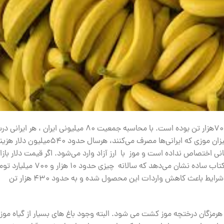
طبق آمار واردات سالانه موز به ایران چیزی حدود 700‌هزار تن بوده است. با محاسبه جمعیت 80 میلیونی ایران ، هر
چیزی حدود 8.5 کیلوگرم موز می‌خورد. برای این میزان موزی که ایرانی‌ها مصرف می‌کنند، هرسال حدود 540‌میلیون دل
که دولت برای واردات موز دلار 4200 تومانی اختصاص نداده است و موز با ارز آزاد وارد می‌شود. اگر قیمت دلار بازا
آزاد را 20 هزار تومان در نظر بگیریم، یک حساب و کتاب ساده نشان می‌دهد که سالانه چیزی حدود 10 ‌هزا
خرج سالانه سبد میوه موز هر ایرانی‌ می‌شود. این شرایط باعث کاهش واردات این محصول شده و به حدود 430 هزار تن
هرمزگان درختچه موز کشت می شود. البته وجود باغ های بسیار از گیاه موز 