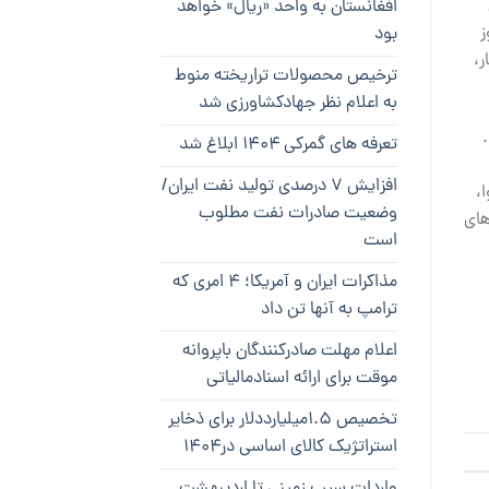
افغانستان به واحد «ریال» خواهد
هر بیش از 30 تن موز
بود
ر،
ترخیص محصولات تراریخته منوط
به اعلام نظر جهادکشاورزی شد
است .
تعرفه های گمرکی ۱۴۰۴ ابلاغ شد
افزایش ۷ درصدی تولید نفت ایران/
،
وضعیت صادرات نفت مطلوب
های
است
مذاکرات ایران و آمریکا؛ ۴ امری که
ترامپ به آنها تن داد
اعلام مهلت صادرکنندگان باپروانه
موقت برای ارائه اسنادمالیاتی
تخصیص ۱.۵میلیارددلار برای ذخایر
استراتژیک کالای اساسی در۱۴۰۴
واردات سیب زمینی تا اردیبهشت