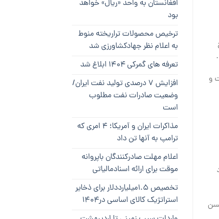
افغانستان به واحد «ریال» خواهد
بود
ترخیص محصولات تراریخته منوط
به اعلام نظر جهادکشاورزی شد
تعرفه های گمرکی ۱۴۰۴ ابلاغ شد
ت و
افزایش ۷ درصدی تولید نفت ایران/
وضعیت صادرات نفت مطلوب
است
مذاکرات ایران و آمریکا؛ ۴ امری که
ترامپ به آنها تن داد
اعلام مهلت صادرکنندگان باپروانه
موقت برای ارائه اسنادمالیاتی
تخصیص ۱.۵میلیارددلار برای ذخایر
استراتژیک کالای اساسی در۱۴۰۴
کسن
واردات سیب زمینی تا اردیبهشت