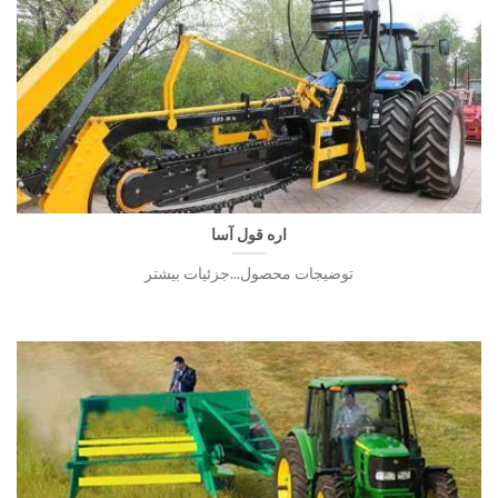
اره قول آسا
توضیجات محصول...جزئیات بیشتر