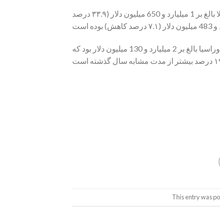
اداره آمار ملی قزاقستان با اعلام این خبر افزود: در این مدت صادرات کالا بالغ بر 1 میلیارد و 650 میلیون دلار (۳۳.۹ درصد
در ژانویه ۲۰۲۳ گردش تجاری بین قزاقستان و کشورهای اتحادیه اقتصادی اوراسیا بالغ بر 2 میلیارد و 130 میلیون دلار بود که
This entry was po