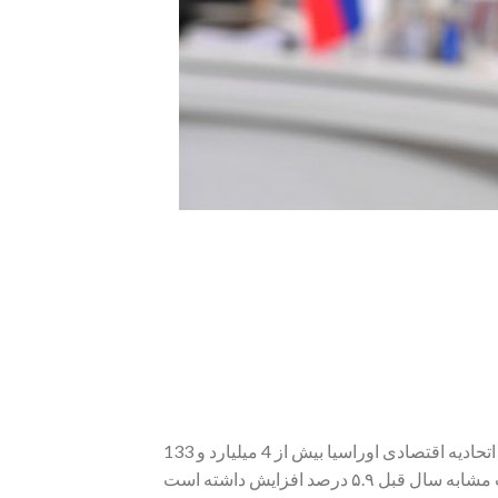
در فاصله ژانویه تا فوریه ۲۰۲۳ گردش تجاری قزاقستان با کشورهای اتحادیه اقتصادی اوراسیا بیش از 4 میلیارد و 133