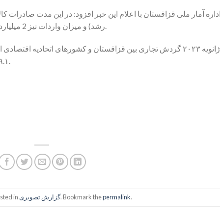
رشد) و میزان واردات نیز 2 میلیارد و 483 میلیون دلار (۷.۱ درصد کاهش) بوده است.
۱۹.۱ درصد بیشتر از مدت مشابه سال گذشته است.
.
permalink
. Bookmark the
گزارش تصویری
sted in