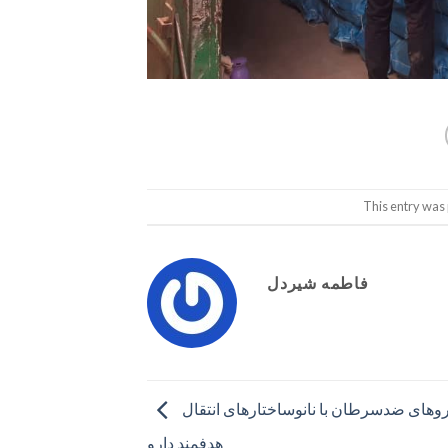
This entry was
فاطمه شیردل
تثبیت داروهای ضدسرطان با نانوساختارهای انتقال
هدفمند دارو