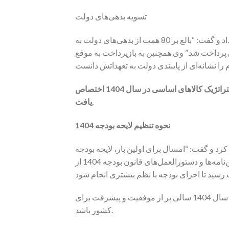
تسویه بدهی‌های دولت
رئیس امور تلفیق و هماهنگی بودجه از تسویه بخشی از بدهی‌های دولت خبر داد و گفت: “بالغ بر 80 همت از بدهی‌های دولت به
مانکاران آب و برق پرداخت شد.” وی همچنین به بازپرداخت به موقع
همچنین، یک و نیم میلیارد دلار دیگر از صندوق توسعه ملی برای ذخایر استراتژیک کالاهای اساسی در سال 1404 اختصاص
یافت.
نحوه تنظیم لایحه بودجه 1404
ی از سخنان خود به تنظیم لایحه بودجه سال 1404 اشاره کرد و گفت: “امسال برای اولین بار، لایحه بودجه
مطابق مفاد قانون اصلاحی مجلس و در زمان مقرر تقدیم شد.” همچنین، آیین‌نامه‌ها و دستورالعمل‌های قانون بودجه 1404 از
خانلو در پایان ابراز امیدواری کرد که با همکاری همه دستگاه‌های اجرایی، سال 1404 سالی پر از موفقیت و پیشرفت برای
کشور باشد.