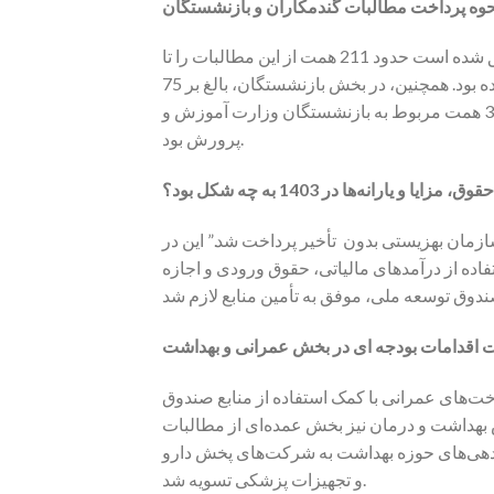
حوه پرداخت مطالبات گندمکاران و بازنشستگان
خانلو با اشاره به پرداخت مطالبات گندمکاران، اعلام کرد که دولت موفق شده است حدود 211 همت از این مطالبات را تا
پایان مهرماه تصفیه کند، در حالی که در قانون تنها 145 همت پیش‌بینی شده بود. همچنین، در بخش بازنشستگان، بالغ بر 75
همت پاداش پایان خدمت تا پایان بهمن ماه پرداخت شد که از این مقدار، 38 همت مربوط به بازنشستگان وزارت آموزش و
پرورش بود.
زایا و یارانه‌ها در 1403 به چه شکل بود؟
سازمان بهزیستی بدون تأخیر پرداخت شد.” این در
اده از درآمدهای مالیاتی، حقوق ورودی و اجازه
 اقدامات بودجه ای در بخش عمرانی و بهداشت
عمرانی اشاره کرد و گفت: “بالغ بر 320 همت پرداخت‌های عمرانی با کمک استفاده از منابع صندوق
 بهداشت و درمان نیز بخش عمده‌ای از مطالبات
، بدهی‌های حوزه بهداشت به شرکت‌های پخش دارو
و تجهیزات پزشکی تسویه شد.