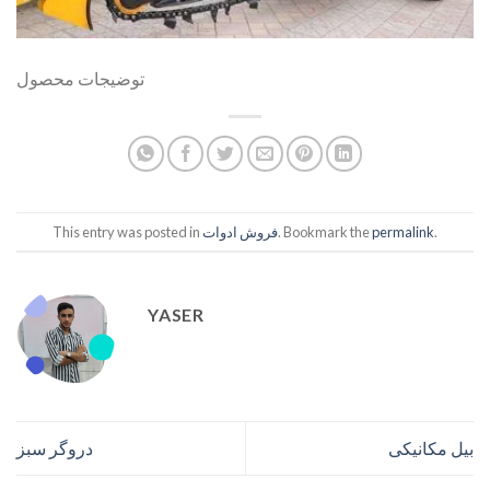
توضیجات محصول
.
permalink
. Bookmark the
فروش ادوات
This entry was posted in
YASER
بیل مکانیکی
دروگر سبز